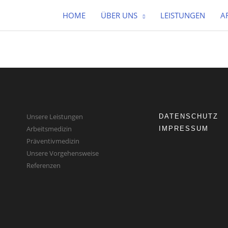
HOME
ÜBER UNS
LEISTUNGEN
A
Unsere Leistungen
DATENSCHUTZ
Arbeitsmedizin
IMPRESSUM
Präventivmedizin
Unsere Vorgehensweise
Referenzen