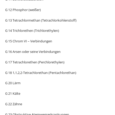
G 12 Phosphor (weißer)
G 13 Tetrachlormethan (Tetrachlorkohlenstoff)
G 14 Trichlorethen (Trichlorethylen)
G 15 Chrom VI – Verbindungen
G 16 Arsen oder seine Verbindungen
G 17 Tetrachlorethen (Perchlorethylen)
G 18 1,1,2,2-Tetrachlorethan (Pentachlorethan)
G 20 Lärm
G 21 Kälte
G 22 Zähne
G 23 Obstruktive Atemwegserkrankungen