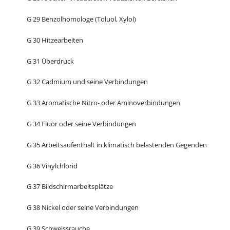
G 29 Benzolhomologe (Toluol, Xylol)
G 30 Hitzearbeiten
G 31 Überdruck
G 32 Cadmium und seine Verbindungen
G 33 Aromatische Nitro- oder Aminoverbindungen
G 34 Fluor oder seine Verbindungen
G 35 Arbeitsaufenthalt in klimatisch belastenden Gegenden
G 36 Vinylchlorid
G 37 Bildschirmarbeitsplätze
G 38 Nickel oder seine Verbindungen
G 39 Schweissrauche