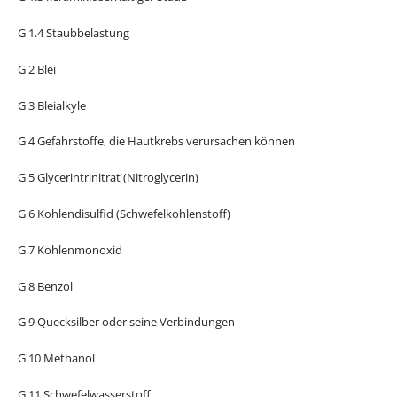
G 1.4 Staubbelastung
G 2 Blei
G 3 Bleialkyle
G 4 Gefahrstoffe, die Hautkrebs verursachen können
G 5 Glycerintrinitrat (Nitroglycerin)
G 6 Kohlendisulfid (Schwefelkohlenstoff)
G 7 Kohlenmonoxid
G 8 Benzol
G 9 Quecksilber oder seine Verbindungen
G 10 Methanol
G 11 Schwefelwasserstoff