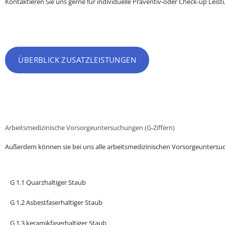
Kontaktieren Sie uns gerne für individuelle Präventiv-oder Check-up Leist
ÜBERBLICK ZUSATZLEISTUNGEN
Arbeitsmedizinische Vorsorgeuntersuchungen (G-Ziffern)
Außerdem können sie bei uns alle arbeitsmedizinischen Vorsorgeunters
G 1.1 Quarzhaltiger Staub
G 1.2 Asbestfaserhaltiger Staub
G 1.3 keramikfaserhaltiger Staub