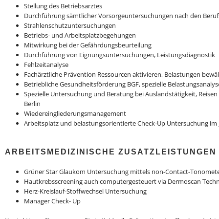
Stellung des Betriebsarztes
Durchführung sämtlicher Vorsorgeuntersuchungen nach den Beru
Strahlenschutzuntersuchungen
Betriebs- und Arbeitsplatzbegehungen
Mitwirkung bei der Gefährdungsbeurteilung
Durchführung von Eignungsuntersuchungen, Leistungsdiagnostik
Fehlzeitanalyse
Fachärztliche Prävention Ressourcen aktivieren, Belastungen bewäl
Betriebliche Gesundheitsförderung BGF, spezielle Belastungsanalys
Spezielle Untersuchung und Beratung bei Auslandstätigkeit, Reise
Berlin
Wiedereingliederungsmanagement
Arbeitsplatz und belastungsorientierte Check-Up Untersuchung im j
ARBEITSMEDIZINISCHE ZUSATZLEISTUNGEN
Grüner Star Glaukom Untersuchung mittels non-Contact-Tonomet
Hautkrebsscreening auch computergesteuert via Dermoscan Techn
Herz-Kreislauf-Stoffwechsel Untersuchung
Manager Check- Up