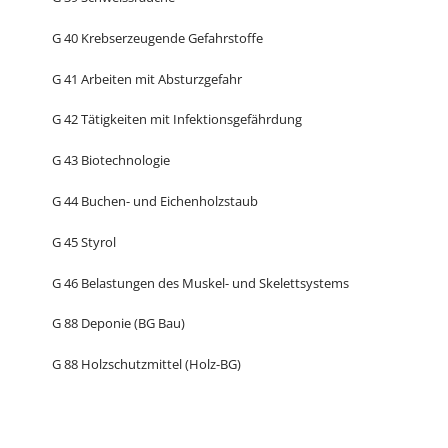
G 40 Krebserzeugende Gefahrstoffe
G 41 Arbeiten mit Absturzgefahr
G 42 Tätigkeiten mit Infektionsgefährdung
G 43 Biotechnologie
G 44 Buchen- und Eichenholzstaub
G 45 Styrol
G 46 Belastungen des Muskel- und Skelettsystems
G 88 Deponie (BG Bau)
G 88 Holzschutzmittel (Holz-BG)