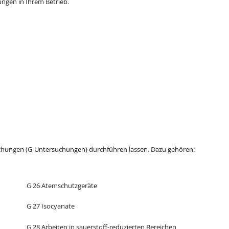
ungen in Ihrem Betrieb.
uchungen (G-Untersuchungen) durchführen lassen. Dazu gehören:
G 26 Atemschutzgeräte
G 27 Isocyanate
G 28 Arbeiten in sauerstoff-reduzierten Bereichen